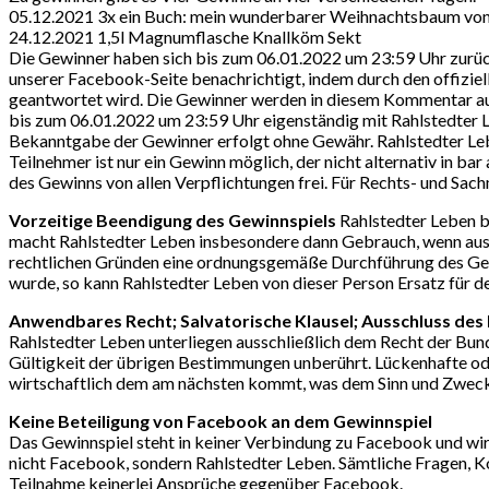
05.12.2021 3x ein Buch: mein wunderbarer Weihnachtsbaum von
24.12.2021 1,5l Magnumflasche Knallköm Sekt
Die Gewinner haben sich bis zum 06.01.2022 um 23:59 Uhr zurü
unserer Facebook-Seite benachrichtigt, indem durch den offizi
geantwortet wird. Die Gewinner werden in diesem Kommentar auf
bis zum 06.01.2022 um 23:59 Uhr eigenständig mit Rahlstedter L
Bekanntgabe der Gewinner erfolgt ohne Gewähr. Rahlstedter Leben
Teilnehmer ist nur ein Gewinn möglich, der nicht alternativ in 
des Gewinns von allen Verpflichtungen frei. Für Rechts- und Sac
Vorzeitige Beendigung des Gewinnspiels
Rahlstedter Leben b
macht Rahlstedter Leben insbesondere dann Gebrauch, wenn aus 
rechtlichen Gründen eine ordnungsgemäße Durchführung des Gewi
wurde, so kann Rahlstedter Leben von dieser Person Ersatz für 
Anwendbares Recht; Salvatorische Klausel; Ausschluss de
Rahlstedter Leben unterliegen ausschließlich dem Recht der Bun
Gültigkeit der übrigen Bestimmungen unberührt. Lückenhafte od
wirtschaftlich dem am nächsten kommt, was dem Sinn und Zweck
Keine Beteiligung von Facebook an dem Gewinnspiel
Das Gewinnspiel steht in keiner Verbindung zu Facebook und wird
nicht Facebook, sondern Rahlstedter Leben. Sämtliche Fragen, K
Teilnahme keinerlei Ansprüche gegenüber Facebook.