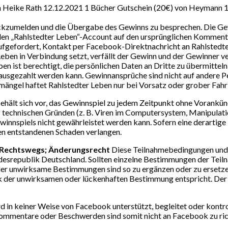
 Heike Rath 12.12.2021 1 Bücher Gutschein (20€) von Heymann 1
ckzumelden und die Übergabe des Gewinns zu besprechen. Die Gew
ellen „Rahlstedter Leben“-Account auf den ursprünglichen Kommen
gefordert, Kontakt per Facebook-Direktnachricht an Rahlstedter 
eben in Verbindung setzt, verfällt der Gewinn und der Gewinner v
 ist berechtigt, die persönlichen Daten an Dritte zu übermitteln
bar ausgezahlt werden kann. Gewinnansprüche sind nicht auf andere
hmängel haftet Rahlstedter Leben nur bei Vorsatz oder grober Fahr
ehält sich vor, das Gewinnspiel zu jedem Zeitpunkt ohne Vorankü
technischen Gründen (z. B. Viren im Computersystem, Manipulatio
nnspiels nicht gewährleistet werden kann. Sofern eine derartige 
den entstandenen Schaden verlangen.
s Rechtswegs; Änderungsrecht
Diese Teilnahmebedingungen und 
desrepublik Deutschland. Sollten einzelne Bestimmungen der Teil
er unwirksame Bestimmungen sind so zu ergänzen oder zu ersetze
 der unwirksamen oder lückenhaften Bestimmung entspricht. Der 
 in keiner Weise von Facebook unterstützt, begleitet oder kontrol
ommentare oder Beschwerden sind somit nicht an Facebook zu rich