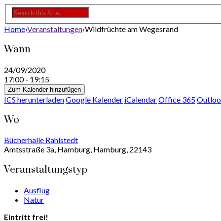
Home
›
Veranstaltungen
›
Wildfrüchte am Wegesrand
Wann
24/09/2020
17:00 - 19:15
Zum Kalender hinzufügen
ICS herunterladen
Google Kalender
iCalendar
Office 365
Outloo
Wo
Bücherhalle Rahlstedt
Amtsstraße 3a, Hamburg, Hamburg, 22143
Veranstaltungstyp
Ausflug
Natur
Eintritt frei!