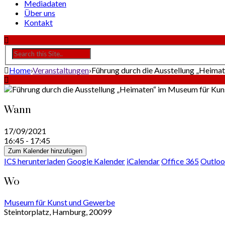
Mediadaten
Über uns
Kontakt
Home
›
Veranstaltungen
›
Führung durch die Ausstellung „Heima
Wann
17/09/2021
16:45 - 17:45
Zum Kalender hinzufügen
ICS herunterladen
Google Kalender
iCalendar
Office 365
Outloo
Wo
Museum für Kunst und Gewerbe
Steintorplatz, Hamburg, 20099