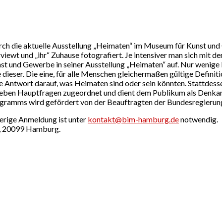
urch die aktuelle Ausstellung „Heimaten“ im Museum für Kunst und
ewt und „ihr“ Zuhause fotografiert. Je intensiver man sich mit d
t und Gewerbe in seiner Ausstellung „Heimaten“ auf. Nur wenige B
e dieser. Die eine, für alle Menschen gleichermaßen gültige Definit
ine Antwort darauf, was Heimaten sind oder sein könnten. Stattdes
 sieben Hauptfragen zugeordnet und dient dem Publikum als Denka
ramms wird gefördert von der Beauftragten der Bundesregierung 
herige Anmeldung ist unter
kontakt@bim-hamburg.de
notwendig.
z, 20099 Hamburg.