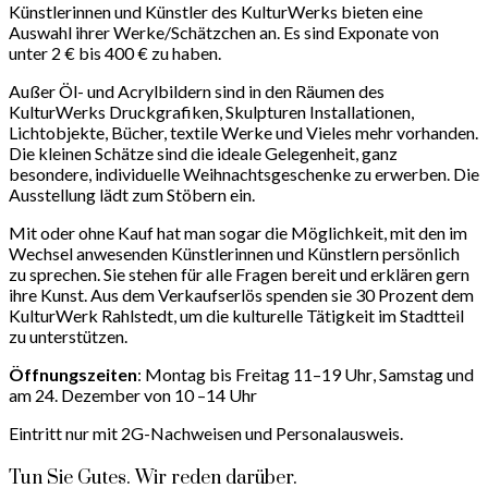
Künstlerinnen und Künstler des KulturWerks bieten eine
Auswahl ihrer Werke/Schätzchen an.
Es sind Exponate von
unter 2 € bis 400 € zu haben.
Außer Öl- und Acrylbildern sind in den Räumen des
KulturWerks Druckgrafiken, Skulpturen Installationen,
Lichtobjekte, Bücher, textile Werke und Vieles mehr vorhanden.
Di
e kleinen Schätze sind die ideale Gelegenheit, ganz
besondere, individuelle Weihnachtsgeschenke zu erwerben. Die
Ausstellung lädt zum Stöbern ein.
Mit oder ohne Kauf hat man sogar die Möglichkeit, mit den im
Wechsel anwesenden Künstlerinnen und Künstlern persönlich
zu sprechen. Sie stehen für alle Fragen bereit und erklären gern
ihre Kunst. Aus dem Verkaufserlös spenden sie
30 Prozent dem
KulturWerk Rahlstedt, um die kulturelle Tätigkeit im Stadtteil
zu unterstützen.
Öffnungszeiten
: Montag bis Freitag
11–19 Uhr
, Samstag und
am 24. Dezember von 10 –14 Uhr
Eintritt nur mit 2G-Nachweisen und Personalausweis.
Tun Sie Gutes. Wir reden darüber.