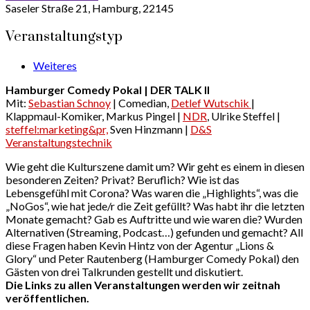
Saseler Straße 21, Hamburg, 22145
Veranstaltungstyp
Weiteres
Hamburger Comedy Pokal | DER TALK II
Mit:
Sebastian Schnoy
| Comedian,
Detlef Wutschik
|
Klappmaul-Komiker, Markus Pingel |
NDR
, Ulrike Steffel |
steffel:marketing&pr,
Sven Hinzmann |
D&S
Veranstaltungstechnik
Wie geht die Kulturszene damit um? Wir geht es einem in diesen
besonderen Zeiten? Privat? Beruflich? Wie ist das
Lebensgefühl mit Corona? Was waren die „Highlights“, was die
„NoGos“, wie hat jede/r die Zeit gefüllt? Was habt ihr die letzten
Monate gemacht? Gab es Auftritte und wie waren die? Wurden
Alternativen (Streaming, Podcast…) gefunden und gemacht? All
diese Fragen haben Kevin Hintz von der Agentur „Lions &
Glory“ und Peter Rautenberg (Hamburger Comedy Pokal) den
Gästen von drei Talkrunden gestellt und diskutiert.
Die Links zu allen Veranstaltungen werden wir zeitnah
veröffentlichen.